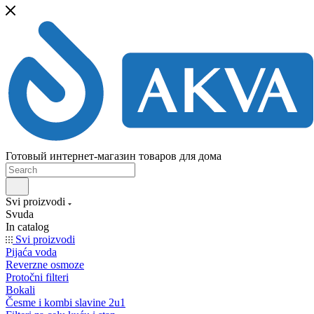
Готовый интернет-магазин товаров для дома
Svi proizvodi
Svuda
In catalog
Svi proizvodi
Pijaća voda
Reverzne osmoze
Protočni filteri
Bokali
Česme i kombi slavine 2u1