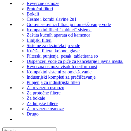
Reverzne osmoze
Protočni filteri
Bokali
Česme i kombi slavine 2u1
Gotovi setovi za filtraciju i omekšavanje vode
Kompaktni filteri "kabinet" sistema
Zaštita kućnih aparata od kamenca
Linijski filteri
Sisteme za dezinfekciju vode
Kučišta filtera, kolone, glave
Filterski punjenja, pesak, tabletirana so
Dispenzeri vode za piće za kancelarije i javna mesta.
Reverzna osmoza visokih performansi
Kompaktni sistemi za omekšavanje
Industrijski kompleti za prečišćavanje
Punjenja za industrijski filteri
Za reverznu osmozu
Za protočne filtere
Za bokale
Za linijske filtere
Za reverzne osmoze
Drugo