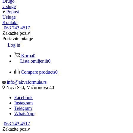
Drugo
Usluge
Popust
Usluge
Kontakt
063 743 4517
Zakazite poziv
Postavite pitanje
Log in
Korpa
0
Lista omiljenih
0
Compare products
0
info@akvaformula.rs
Novi Sad, Mičurinova 40
Facebook
Instagram
Telegram
WhatsApp
063 743 4517
Zakazite poziv