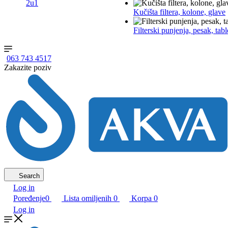
2u1
Kučišta filtera, kolone, glave
Filterski punjenja, pesak, tabl
063 743 4517
Zakazite poziv
Search
Log in
Poređenje
0
Lista omiljenih
0
Korpa
0
Log in