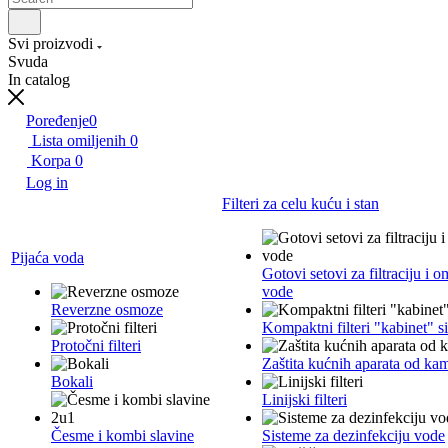
Svi proizvodi
Svuda
In catalog
Poređenje
0
Lista omiljenih
0
Korpa
0
Log in
Filteri za celu kuću i stan
Pijaća voda
Gotovi setovi za filtraciju i 
vode
Reverzne osmoze
Kompaktni filteri "kabinet" s
Protočni filteri
Zaštita kućnih aparata od ka
Bokali
Linijski filteri
Česme i kombi slavine
Sisteme za dezinfekciju vode