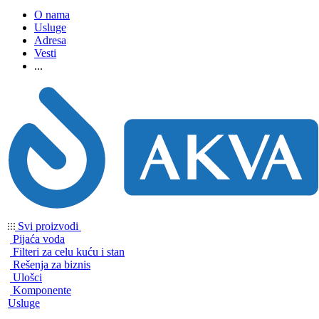
O nama
Usluge
Adresa
Vesti
...
Svi proizvodi
Pijaća voda
Filteri za celu kuću i stan
Rešenja za biznis
Ulošci
Komponente
Usluge