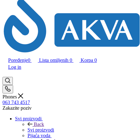
Poređenje
0
Lista omiljenih
0
Korpa
0
Log in
Phones
063 743 4517
Zakazite poziv
Svi proizvodi
Back
Svi proizvodi
Pijaća voda