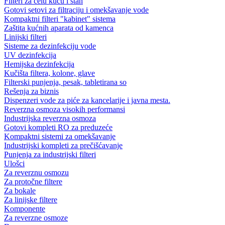
Filteri za celu kuću i stan
Gotovi setovi za filtraciju i omekšavanje vode
Kompaktni filteri "kabinet" sistema
Zaštita kućnih aparata od kamenca
Linijski filteri
Sisteme za dezinfekciju vode
UV dezinfekcija
Hemijska dezinfekcija
Kučišta filtera, kolone, glave
Filterski punjenja, pesak, tabletirana so
Rešenja za biznis
Dispenzeri vode za piće za kancelarije i javna mesta.
Reverzna osmoza visokih performansi
Industrijska reverzna osmoza
Gotovi kompleti RO za preduzeće
Kompaktni sistemi za omekšavanje
Industrijski kompleti za prečišćavanje
Punjenja za industrijski filteri
Ulošci
Za reverznu osmozu
Za protočne filtere
Za bokale
Za linijske filtere
Komponente
Za reverzne osmoze