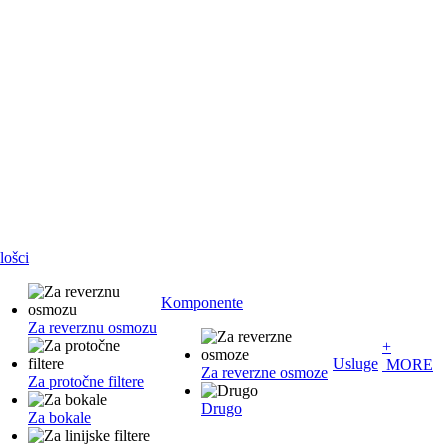
lošci
Komponente
Za reverznu osmozu
+
Usluge
MORE
Za reverzne osmoze
Za protočne filtere
Drugo
Za bokale