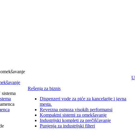
U
omekšavanje
Rešenja za biznis
istema
Dispenzeri vode za piće za kancelarije i javna
mesta.
menca
Reverzna osmoza visokih performansi
Kompaktni sistemi za omekšavanje
Industrijski kompleti za prečišćavanje
Punjenja za industrijski filteri