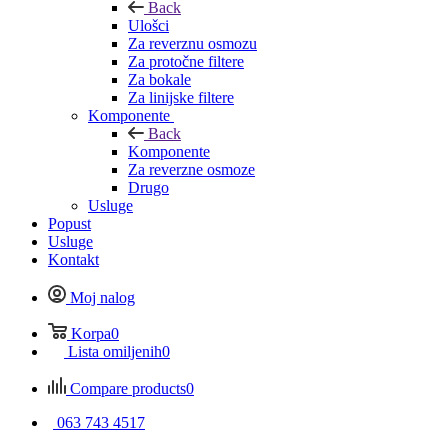
Back
Ulošci
Za reverznu osmozu
Za protočne filtere
Za bokale
Za linijske filtere
Komponente
Back
Komponente
Za reverzne osmoze
Drugo
Usluge
Popust
Usluge
Kontakt
Moj nalog
Korpa
0
Lista omiljenih
0
Compare products
0
063 743 4517