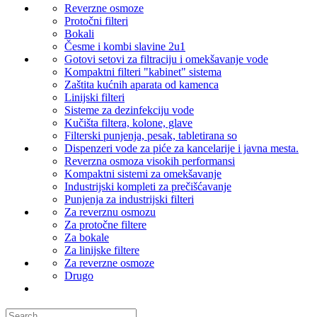
Reverzne osmoze
Protočni filteri
Bokali
Česme i kombi slavine 2u1
Gotovi setovi za filtraciju i omekšavanje vode
Kompaktni filteri "kabinet" sistema
Zaštita kućnih aparata od kamenca
Linijski filteri
Sisteme za dezinfekciju vode
Kučišta filtera, kolone, glave
Filterski punjenja, pesak, tabletirana so
Dispenzeri vode za piće za kancelarije i javna mesta.
Reverzna osmoza visokih performansi
Kompaktni sistemi za omekšavanje
Industrijski kompleti za prečišćavanje
Punjenja za industrijski filteri
Za reverznu osmozu
Za protočne filtere
Za bokale
Za linijske filtere
Za reverzne osmoze
Drugo