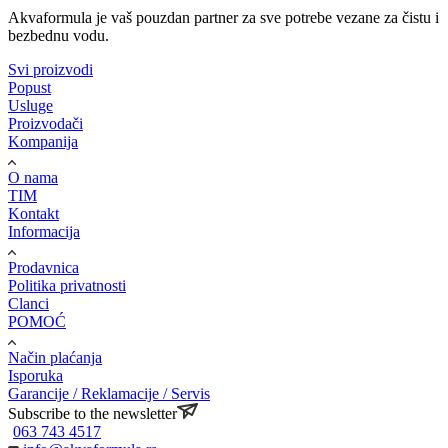
Akvaformula je vaš pouzdan partner za sve potrebe vezane za čistu i
bezbednu vodu.
Svi proizvodi
Popust
Usluge
Proizvodači
Kompanija
O nama
TIM
Kontakt
Informacija
Prodavnica
Politika privatnosti
Clanci
POMOĆ
Način plaćanja
Isporuka
Garancije / Reklamacije / Servis
Subscribe to the newsletter
063 743 4517