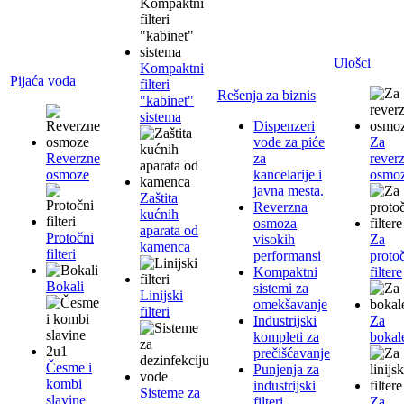
Ulošci
Kompaktni
Pijaća voda
filteri
Rešenja za biznis
"kabinet"
sistema
Dispenzeri
vode za piće
Za
Reverzne
za
rever
osmoze
kancelarije i
osmo
javna mesta.
Zaštita
Reverzna
kućnih
osmoza
aparata od
Protočni
visokih
Za
kamenca
filteri
performansi
proto
Kompaktni
filtere
Bokali
sistemi za
Linijski
omekšavanje
filteri
Industrijski
Za
kompleti za
bokal
prečišćavanje
Česme i
Punjenja za
kombi
industrijski
Sisteme za
slavine
filteri
Za