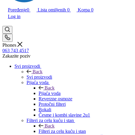
Poređenje
0
Lista omiljenih
0
Korpa
0
Log in
Phones
063 743 4517
Zakazite poziv
Svi proizvodi
Back
Svi proizvodi
Pijaća voda
Back
Pijaća voda
Reverzne osmoze
Protočni filteri
Bokali
Česme i kombi slavine 2u1
Filteri za celu kuću i stan
Back
Filteri za celu kuću i stan