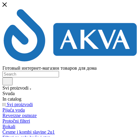
Готовый интернет-магазин товаров для дома
Svi proizvodi
Svuda
In catalog
Svi proizvodi
Pijaća voda
Reverzne osmoze
Protočni filteri
Bokali
Česme i kombi slavine 2u1