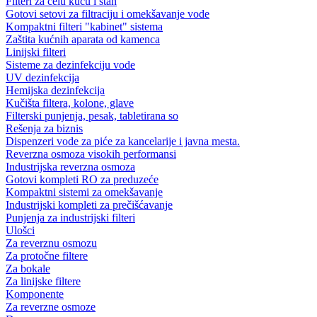
Filteri za celu kuću i stan
Gotovi setovi za filtraciju i omekšavanje vode
Kompaktni filteri "kabinet" sistema
Zaštita kućnih aparata od kamenca
Linijski filteri
Sisteme za dezinfekciju vode
UV dezinfekcija
Hemijska dezinfekcija
Kučišta filtera, kolone, glave
Filterski punjenja, pesak, tabletirana so
Rešenja za biznis
Dispenzeri vode za piće za kancelarije i javna mesta.
Reverzna osmoza visokih performansi
Industrijska reverzna osmoza
Gotovi kompleti RO za preduzeće
Kompaktni sistemi za omekšavanje
Industrijski kompleti za prečišćavanje
Punjenja za industrijski filteri
Ulošci
Za reverznu osmozu
Za protočne filtere
Za bokale
Za linijske filtere
Komponente
Za reverzne osmoze