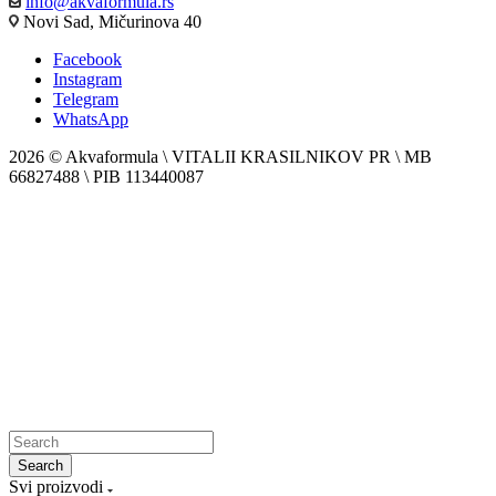
info@akvaformula.rs
Novi Sad, Mičurinova 40
Facebook
Instagram
Telegram
WhatsApp
2026 © Akvaformula \ VITALII KRASILNIKOV PR \ MB
66827488 \ PIB 113440087
Search
Svi proizvodi