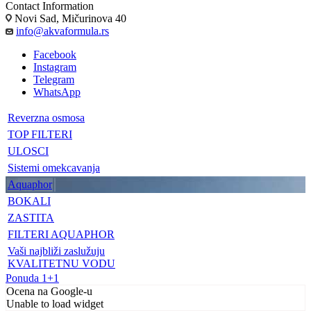
Contact Information
Novi Sad, Mičurinova 40
info@akvaformula.rs
Facebook
Instagram
Telegram
WhatsApp
Reverzna osmosa
TOP FILTERI
ULOSCI
Sistemi omekcavanja
Aquaphor
BOKALI
ZASTITA
FILTERI AQUAPHOR
Vaši najbliži zaslužuju
KVALITETNU VODU
Ponuda 1+1
Ocena na Google-u
Unable to load widget