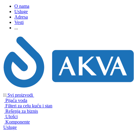
O nama
Usluge
Adresa
Vesti
...
Svi proizvodi
Pijaća voda
Filteri za celu kuću i stan
Rešenja za biznis
Ulošci
Komponente
Usluge