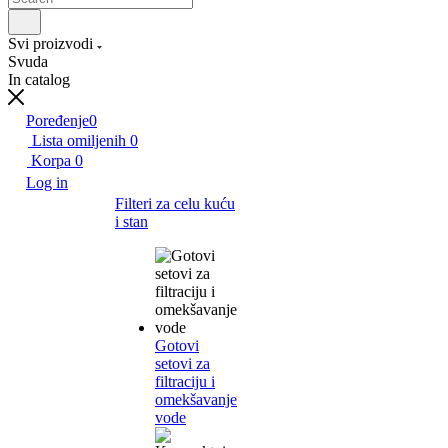
Svi proizvodi
Svuda
In catalog
Poređenje
0
Lista omiljenih
0
Korpa
0
Log in
Filteri za celu kuću
i stan
Gotovi
setovi za
filtraciju i
omekšavanje
vode