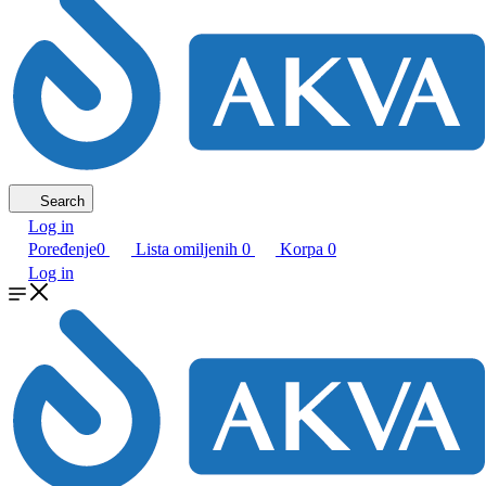
Search
Log in
Poređenje
0
Lista omiljenih
0
Korpa
0
Log in