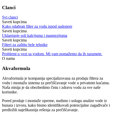
Clanci
Svi clanci
Saveti kupcima
Kako odabrati filter za vodu ispod sudopere
Saveti kupcima
Uklanjanje soli kalcijuma i magnezijuma
Saveti kupcima
Filteri za zaštitu bele tehnike
Saveti kupcima
Problemi u vezi sa vodom. Mi vam pomažemo da ih razumete.
O nama
Akvaformula
Akvaformula je kompanija specijalizovana za prodaju filtera za
vodu i montažu sistema za prečišćavanje vode u privatnim kućama.
Naša misija je da obezbedimo čistu i zdravu vodu za sve naše
korisnike.
Pored prodaje i montaže opreme, nudimo i uslugu analize vode iz
bunara i izvora, kako bismo identifikovali potencijalne zagađivače i
predložili najefikasnija rešenja za prečišćavanje.