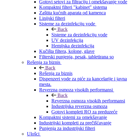
Gotovi setovi za filtraciju i omekšavanje vode
Kompaktni filteri "kabinet" sistema
Zaštita kućnih aparata od kamenca
Linijski filteri
Sisteme za dezinfekciju vode
Back
Sisteme za dezinfekciju vode
UV dezinfekcija
Hemijska dezinfekcija
Kučišta filtera, kolone, glave
Filterski punjenja, pesak, tabletirana so
Rešenja za biznis
Back
Rešenja za biznis
Dispenzeri vode za piće za kancelarije i javna
mesta.
Reverzna osmoza visokih performansi
Back
Reverzna osmoza visokih performansi
Industrijska reverzna osmoza
Gotovi kompleti RO za preduzeće
Kompaktni sistemi za omekšavanje
Industrijski kompleti za prečišćavanje
Punjenja za industrijski filteri
Ulošci