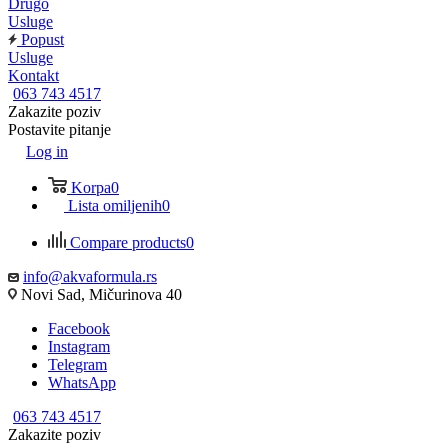
Drugo
Usluge
Popust
Usluge
Kontakt
063 743 4517
Zakazite poziv
Postavite pitanje
Log in
Korpa
0
Lista omiljenih
0
Compare products
0
info@akvaformula.rs
Novi Sad, Mičurinova 40
Facebook
Instagram
Telegram
WhatsApp
063 743 4517
Zakazite poziv