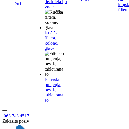
dezinfekciju
2u1
linijs
vode
filtere
Kučišta
filtera,
kolone,
glave
Filterski
punjenja,
pesak,
tabletirana
so
063 743 4517
Zakazite poziv