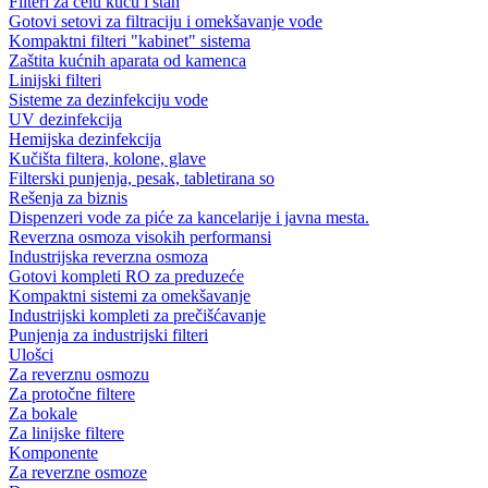
Filteri za celu kuću i stan
Gotovi setovi za filtraciju i omekšavanje vode
Kompaktni filteri "kabinet" sistema
Zaštita kućnih aparata od kamenca
Linijski filteri
Sisteme za dezinfekciju vode
UV dezinfekcija
Hemijska dezinfekcija
Kučišta filtera, kolone, glave
Filterski punjenja, pesak, tabletirana so
Rešenja za biznis
Dispenzeri vode za piće za kancelarije i javna mesta.
Reverzna osmoza visokih performansi
Industrijska reverzna osmoza
Gotovi kompleti RO za preduzeće
Kompaktni sistemi za omekšavanje
Industrijski kompleti za prečišćavanje
Punjenja za industrijski filteri
Ulošci
Za reverznu osmozu
Za protočne filtere
Za bokale
Za linijske filtere
Komponente
Za reverzne osmoze