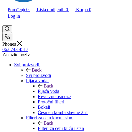
Poređenje
0
Lista omiljenih
0
Korpa
0
Log in
Phones
063 743 4517
Zakazite poziv
Svi proizvodi
Back
Svi proizvodi
Pijaća voda
Back
Pijaća voda
Reverzne osmoze
Protočni filteri
Bokali
Česme i kombi slavine 2u1
Filteri za celu kuću i stan
Back
Filteri za celu kuću i stan