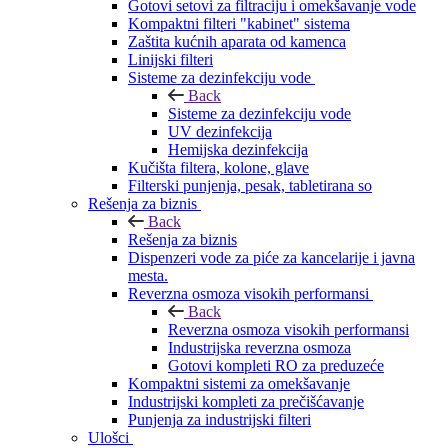
Gotovi setovi za filtraciju i omekšavanje vode
Kompaktni filteri "kabinet" sistema
Zaštita kućnih aparata od kamenca
Linijski filteri
Sisteme za dezinfekciju vode
Back
Sisteme za dezinfekciju vode
UV dezinfekcija
Hemijska dezinfekcija
Kučišta filtera, kolone, glave
Filterski punjenja, pesak, tabletirana so
Rešenja za biznis
Back
Rešenja za biznis
Dispenzeri vode za piće za kancelarije i javna
mesta.
Reverzna osmoza visokih performansi
Back
Reverzna osmoza visokih performansi
Industrijska reverzna osmoza
Gotovi kompleti RO za preduzeće
Kompaktni sistemi za omekšavanje
Industrijski kompleti za prečišćavanje
Punjenja za industrijski filteri
Ulošci