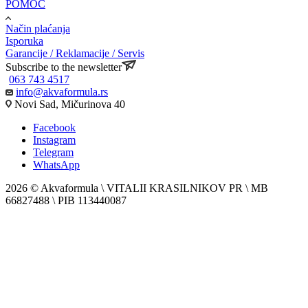
POMOĆ
Način plaćanja
Isporuka
Garancije / Reklamacije / Servis
Subscribe to the newsletter
063 743 4517
info@akvaformula.rs
Novi Sad, Mičurinova 40
Facebook
Instagram
Telegram
WhatsApp
2026 © Akvaformula \ VITALII KRASILNIKOV PR \ MB
66827488 \ PIB 113440087