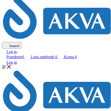
Search
Log in
Poređenje
0
Lista omiljenih
0
Korpa
0
Log in