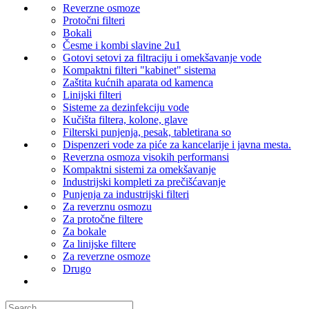
Reverzne osmoze
Protočni filteri
Bokali
Česme i kombi slavine 2u1
Gotovi setovi za filtraciju i omekšavanje vode
Kompaktni filteri "kabinet" sistema
Zaštita kućnih aparata od kamenca
Linijski filteri
Sisteme za dezinfekciju vode
Kučišta filtera, kolone, glave
Filterski punjenja, pesak, tabletirana so
Dispenzeri vode za piće za kancelarije i javna mesta.
Reverzna osmoza visokih performansi
Kompaktni sistemi za omekšavanje
Industrijski kompleti za prečišćavanje
Punjenja za industrijski filteri
Za reverznu osmozu
Za protočne filtere
Za bokale
Za linijske filtere
Za reverzne osmoze
Drugo