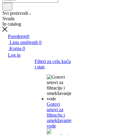
Svi proizvodi
Svuda
In catalog
Poređenje
0
Lista omiljenih
0
Korpa
0
Log in
Filteri za celu kuću
i stan
Gotovi
setovi za
filtraciju i
omekšavanje
vode