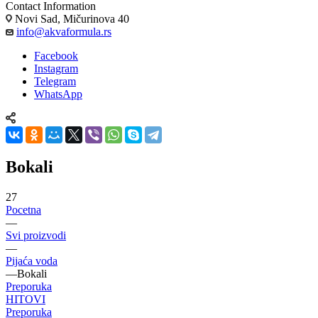
Contact Information
Novi Sad, Mičurinova 40
info@akvaformula.rs
Facebook
Instagram
Telegram
WhatsApp
Bokali
27
Pocetna
—
Svi proizvodi
—
Pijaća voda
—
Bokali
Preporuka
HITOVI
Preporuka