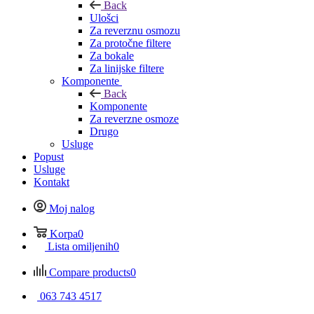
Back
Ulošci
Za reverznu osmozu
Za protočne filtere
Za bokale
Za linijske filtere
Komponente
Back
Komponente
Za reverzne osmoze
Drugo
Usluge
Popust
Usluge
Kontakt
Moj nalog
Korpa
0
Lista omiljenih
0
Compare products
0
063 743 4517