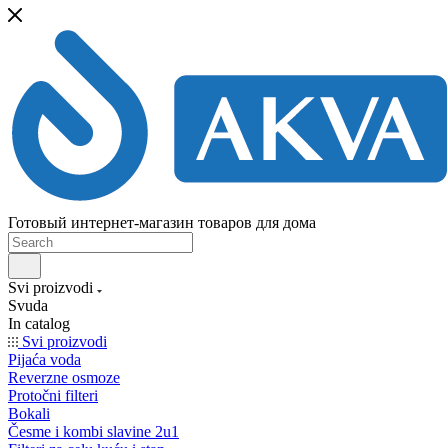
Готовый интернет-магазин товаров для дома
Svi proizvodi
Svuda
In catalog
Svi proizvodi
Pijaća voda
Reverzne osmoze
Protočni filteri
Bokali
Česme i kombi slavine 2u1