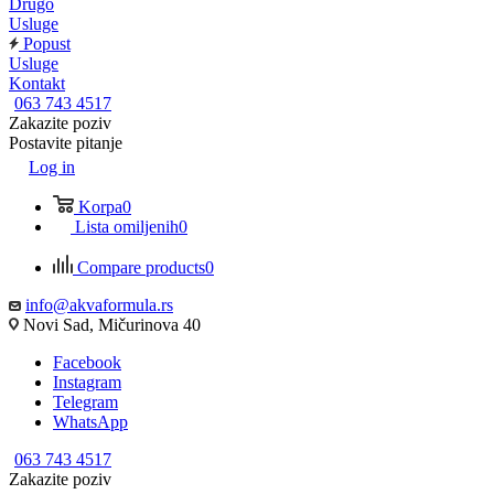
Drugo
Usluge
Popust
Usluge
Kontakt
063 743 4517
Zakazite poziv
Postavite pitanje
Log in
Korpa
0
Lista omiljenih
0
Compare products
0
info@akvaformula.rs
Novi Sad, Mičurinova 40
Facebook
Instagram
Telegram
WhatsApp
063 743 4517
Zakazite poziv