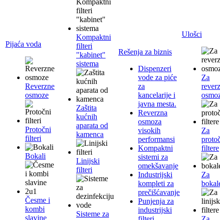
Ulošci
Kompaktni
Pijaća voda
filteri
Rešenja za biznis
"kabinet"
sistema
Dispenzeri
vode za piće
Za
Reverzne
za
rever
osmoze
kancelarije i
osmo
javna mesta.
Zaštita
Reverzna
kućnih
osmoza
aparata od
Protočni
visokih
Za
kamenca
filteri
performansi
proto
Kompaktni
filtere
Bokali
sistemi za
Linijski
omekšavanje
filteri
Industrijski
Za
kompleti za
bokal
prečišćavanje
Česme i
Punjenja za
kombi
industrijski
Sisteme za
slavine
filteri
Za