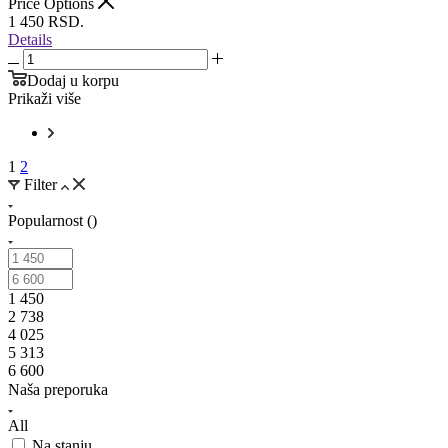
Price Options
1 450
RSD.
Details
Dodaj u korpu
Prikaži više
1
2
Filter
Popularnost ()
1 450
2 738
4 025
5 313
6 600
Naša preporuka
All
Na stanju