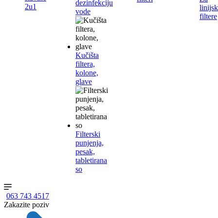
dezinfekciju
2u1
linijs
vode
filtere
Kučišta
filtera,
kolone,
glave
Filterski
punjenja,
pesak,
tabletirana
so
063 743 4517
Zakazite poziv