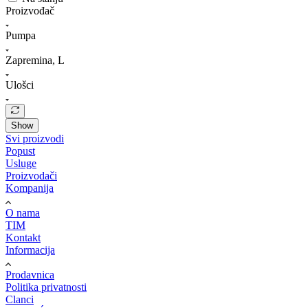
Proizvođač
Pumpa
Zapremina, L
Ulošci
Show
Svi proizvodi
Popust
Usluge
Proizvodači
Kompanija
O nama
TIM
Kontakt
Informacija
Prodavnica
Politika privatnosti
Clanci