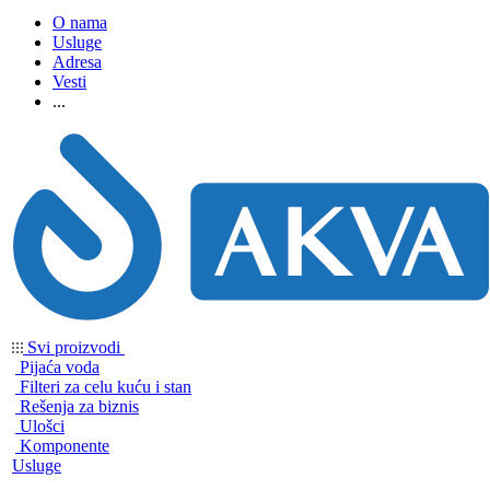
O nama
Usluge
Adresa
Vesti
...
Svi proizvodi
Pijaća voda
Filteri za celu kuću i stan
Rešenja za biznis
Ulošci
Komponente
Usluge