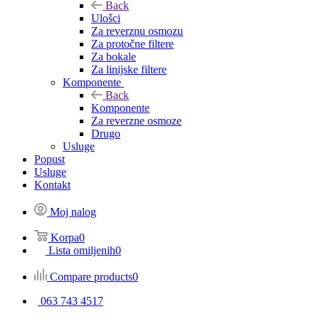
Back
Ulošci
Za reverznu osmozu
Za protočne filtere
Za bokale
Za linijske filtere
Komponente
Back
Komponente
Za reverzne osmoze
Drugo
Usluge
Popust
Usluge
Kontakt
Moj nalog
Korpa
0
Lista omiljenih
0
Compare products
0
063 743 4517