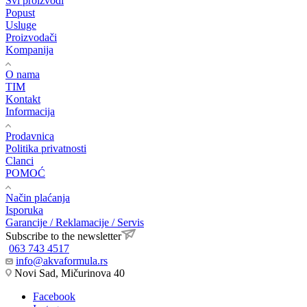
Svi proizvodi
Popust
Usluge
Proizvodači
Kompanija
O nama
TIM
Kontakt
Informacija
Prodavnica
Politika privatnosti
Clanci
POMOĆ
Način plaćanja
Isporuka
Garancije / Reklamacije / Servis
Subscribe to the newsletter
063 743 4517
info@akvaformula.rs
Novi Sad, Mičurinova 40
Facebook