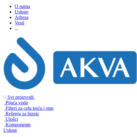
O nama
Usluge
Adresa
Vesti
...
Svi proizvodi
Pijaća voda
Filteri za celu kuću i stan
Rešenja za biznis
Ulošci
Komponente
Usluge