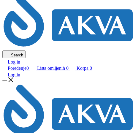
Search
Log in
Poređenje
0
Lista omiljenih
0
Korpa
0
Log in