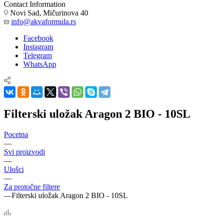
Contact Information
Novi Sad, Mičurinova 40
info@akvaformula.rs
Facebook
Instagram
Telegram
WhatsApp
Filterski uložak Aragon 2 BIO - 10SL
Pocetna
—
Svi proizvodi
—
Ulošci
—
Za protočne filtere
—
Filterski uložak Aragon 2 BIO - 10SL