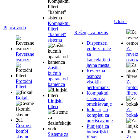
Ulošci
Kompaktni
Pijaća voda
filteri
Rešenja za biznis
"kabinet"
sistema
Dispenzeri
vode za piće
Za
Reverzne
za
rever
osmoze
kancelarije i
osmo
javna mesta.
Zaštita
Reverzna
kućnih
osmoza
aparata od
Protočni
visokih
Za
kamenca
filteri
performansi
proto
Kompaktni
filtere
Bokali
sistemi za
Linijski
omekšavanje
filteri
Industrijski
Za
kompleti za
bokal
prečišćavanje
Česme i
Punjenja za
kombi
industrijski
Sisteme za
slavine
filteri
Za