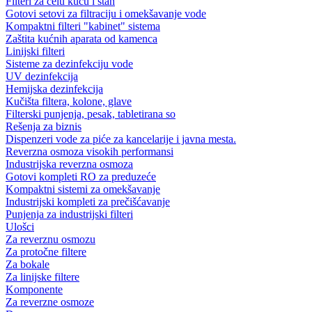
Filteri za celu kuću i stan
Gotovi setovi za filtraciju i omekšavanje vode
Kompaktni filteri "kabinet" sistema
Zaštita kućnih aparata od kamenca
Linijski filteri
Sisteme za dezinfekciju vode
UV dezinfekcija
Hemijska dezinfekcija
Kučišta filtera, kolone, glave
Filterski punjenja, pesak, tabletirana so
Rešenja za biznis
Dispenzeri vode za piće za kancelarije i javna mesta.
Reverzna osmoza visokih performansi
Industrijska reverzna osmoza
Gotovi kompleti RO za preduzeće
Kompaktni sistemi za omekšavanje
Industrijski kompleti za prečišćavanje
Punjenja za industrijski filteri
Ulošci
Za reverznu osmozu
Za protočne filtere
Za bokale
Za linijske filtere
Komponente
Za reverzne osmoze