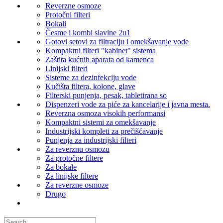
Reverzne osmoze
Protočni filteri
Bokali
Česme i kombi slavine 2u1
Gotovi setovi za filtraciju i omekšavanje vode
Kompaktni filteri "kabinet" sistema
Zaštita kućnih aparata od kamenca
Linijski filteri
Sisteme za dezinfekciju vode
Kučišta filtera, kolone, glave
Filterski punjenja, pesak, tabletirana so
Dispenzeri vode za piće za kancelarije i javna mesta.
Reverzna osmoza visokih performansi
Kompaktni sistemi za omekšavanje
Industrijski kompleti za prečišćavanje
Punjenja za industrijski filteri
Za reverznu osmozu
Za protočne filtere
Za bokale
Za linijske filtere
Za reverzne osmoze
Drugo