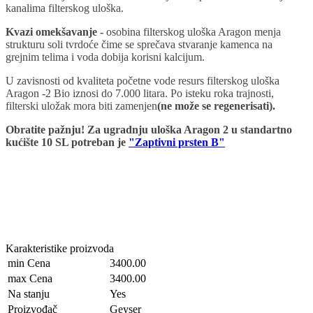
kanalima filterskog uloška.
Kvazi omekšavanje
-
osobina filterskog uloška Aragon menja
strukturu soli tvrdoće čime se sprečava stvaranje kamenca na
grejnim telima i voda dobija korisni kalcijum.
U zavisnosti od kvaliteta početne vode resurs filterskog uloška
Aragon -2 Bio iznosi do 7.000 litara. Po isteku roka trajnosti,
filterski uložak mora biti zamenjen
(ne može se regenerisati).
Obratite pažnju! Za ugradnju uloška Aragon 2 u standartno
kućište 10 SL potreban je
"
Zaptivni prsten B"
Karakteristike proizvoda
min Cena
3400.00
max Cena
3400.00
Na stanju
Yes
Proizvođač
Geyser