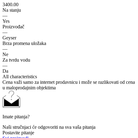
3400.00
Na stanju
—
Yes
Proizvođač
—
Geyser
Brza promena uložaka
—
Ne
Za tvrdu vodu
—
Da
All characteristics
Cena važi samo za internet prodavnicu i može se razlikovati od cena
u maloprodajnim objektima
Imate pitanja?
Naši stručnjaci će odgovoriti na sva vaša pitanja
Postavite pitanje