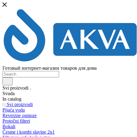
Готовый интернет-магазин товаров для дома
Svi proizvodi
Svuda
In catalog
Svi proizvodi
Pijaća voda
Reverzne osmoze
Protočni filteri
Bokali
Česme i kombi slavine 2u1