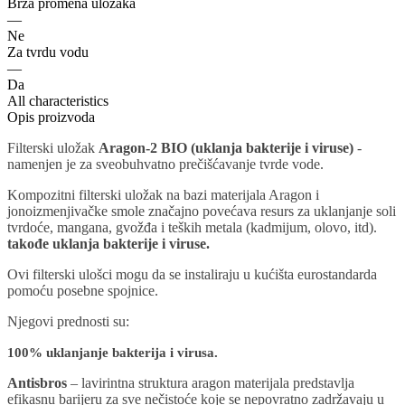
Brza promena uložaka
—
Ne
Za tvrdu vodu
—
Da
All characteristics
Opis proizvoda
Filterski uložak
Aragon-2 BIO
(
uklanja bakterije i viruse)
-
namenjen je za sveobuhvatno prečišćavanje tvrde vode.
Kompozitni filterski uložak na bazi materijala Aragon i
jonoizmenjivačke smole značajno povećava resurs za uklanjanje soli
tvrdoće, mangana, gvožđa i teških metala (kadmijum, olovo, itd).
takođe uklanja bakterije i viruse.
Ovi filterski ulošci mogu da se instaliraju u kućišta eurostandarda
pomoću posebne spojnice.
Njegovi prednosti su:
100% uklanjanje bakterija i virusa.
Antisbros
– lavirintna struktura aragon materijala predstavlja
efikasnu barijeru za sve nečistoće koje se nepovratno zadržavaju u