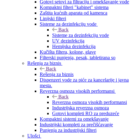
Gotovi setovi za filtraciju i omekšavanje vode
Kompaktni filteri "kabinet" sistema
Zaštita kućnih aparata od kamenca
Linijski filteri
Sisteme za dezinfekciju vode
Back
Sisteme za dezinfekciju vode
UV dezinfekcija
Hemijska dezinfekcija
Kučišta filtera, kolone, glave
Filterski punjenja, pesak, tabletirana so
Rešenja za biznis
Back
Rešenja za biznis
Dispenzeri vode za piće za kancelarije i javna
mesta.
Reverzna osmoza visokih performansi
Back
Reverzna osmoza visokih performansi
Industrijska reverzna osmoza
Gotovi kompleti RO za preduzeće
Kompaktni sistemi za omekšavanje
Industrijski kompleti za prečišćavanje
Punjenja za industrijski filteri
Ulošci