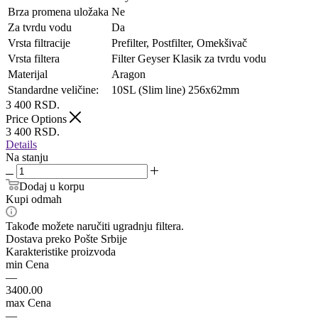
Brza promena uložaka
Ne
Za tvrdu vodu
Da
Vrsta filtracije
Prefilter, Postfilter, Omekšivač
Vrsta filtera
Filter Geyser Klasik za tvrdu vodu
Materijal
Aragon
Standardne veličine:
10SL (Slim line) 256х62mm
3 400
RSD.
Price Options
3 400
RSD.
Details
Na stanju
Dodaj u korpu
Kupi odmah
Takođe možete naručiti ugradnju filtera.
Dostava preko Pošte Srbije
Karakteristike proizvoda
min Cena
—
3400.00
max Cena
—