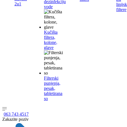
dezinfekciju
2u1
linijs
vode
filtere
Kučišta
filtera,
kolone,
glave
Filterski
punjenja,
pesak,
tabletirana
so
063 743 4517
Zakazite poziv