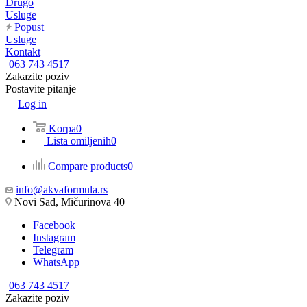
Drugo
Usluge
Popust
Usluge
Kontakt
063 743 4517
Zakazite poziv
Postavite pitanje
Log in
Korpa
0
Lista omiljenih
0
Compare products
0
info@akvaformula.rs
Novi Sad, Mičurinova 40
Facebook
Instagram
Telegram
WhatsApp
063 743 4517
Zakazite poziv