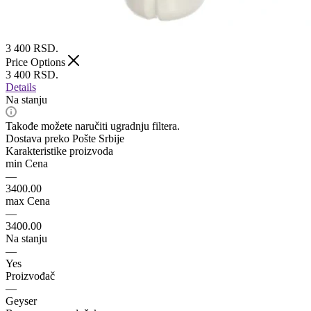
3 400
RSD.
Price Options
3 400
RSD.
Details
Na stanju
Takođe možete naručiti ugradnju filtera.
Dostava preko Pošte Srbije
Karakteristike proizvoda
min Cena
—
3400.00
max Cena
—
3400.00
Na stanju
—
Yes
Proizvođač
—
Geyser