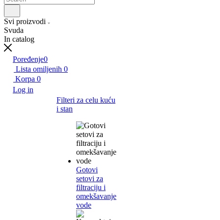
Svi proizvodi
Svuda
In catalog
Poređenje
0
Lista omiljenih
0
Korpa
0
Log in
Filteri za celu kuću
i stan
Gotovi
setovi za
filtraciju i
omekšavanje
vode