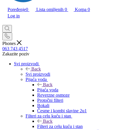
Poređenje
0
Lista omiljenih
0
Korpa
0
Log in
Phones
063 743 4517
Zakazite poziv
Svi proizvodi
Back
Svi proizvodi
Pijaća voda
Back
Pijaća voda
Reverzne osmoze
Protočni filteri
Bokali
Česme i kombi slavine 2u1
Filteri za celu kuću i stan
Back
Filteri za celu kuću i stan