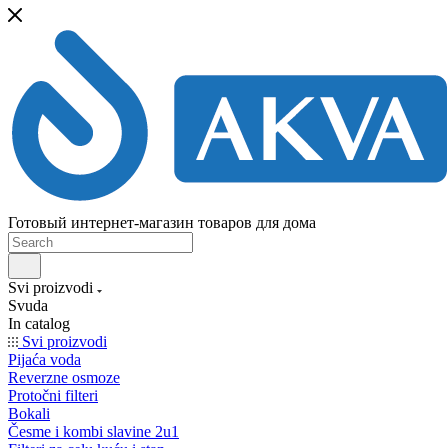
Готовый интернет-магазин товаров для дома
Svi proizvodi
Svuda
In catalog
Svi proizvodi
Pijaća voda
Reverzne osmoze
Protočni filteri
Bokali
Česme i kombi slavine 2u1