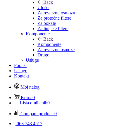
Back
Ulošci
Za reverznu osmozu
Za protočne filtere
Za bokale
Za linijske filtere
Komponente
Back
Komponente
Za reverzne osmoze
Drugo
Usluge
Popust
Usluge
Kontakt
Moj nalog
Korpa
0
Lista omiljenih
0
Compare products
0
063 743 4517