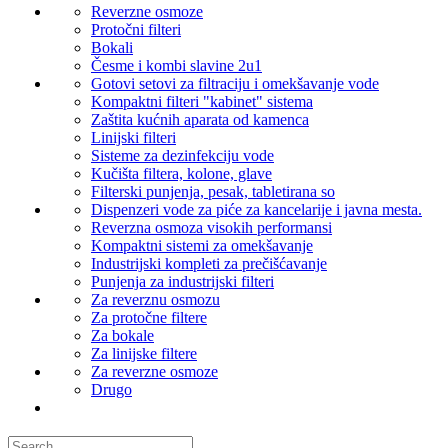
Reverzne osmoze
Protočni filteri
Bokali
Česme i kombi slavine 2u1
Gotovi setovi za filtraciju i omekšavanje vode
Kompaktni filteri "kabinet" sistema
Zaštita kućnih aparata od kamenca
Linijski filteri
Sisteme za dezinfekciju vode
Kučišta filtera, kolone, glave
Filterski punjenja, pesak, tabletirana so
Dispenzeri vode za piće za kancelarije i javna mesta.
Reverzna osmoza visokih performansi
Kompaktni sistemi za omekšavanje
Industrijski kompleti za prečišćavanje
Punjenja za industrijski filteri
Za reverznu osmozu
Za protočne filtere
Za bokale
Za linijske filtere
Za reverzne osmoze
Drugo