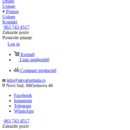
Drugo
Usluge
Popust
Usluge
Kontakt
063 743 4517
Zakazite poziv
Postavite pitanje
Log in
Korpa
0
Lista omiljenih
0
Compare products
0
info@akvaformula.rs
Novi Sad, Mičurinova 40
Facebook
Instagram
Telegram
WhatsApp
063 743 4517
Zakazite poziv