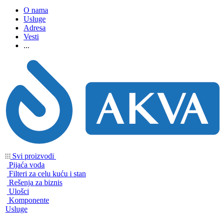
O nama
Usluge
Adresa
Vesti
...
Svi proizvodi
Pijaća voda
Filteri za celu kuću i stan
Rešenja za biznis
Ulošci
Komponente
Usluge