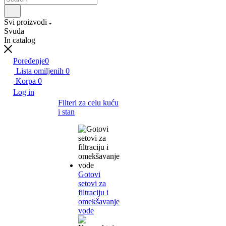
Svi proizvodi
Svuda
In catalog
Poređenje
0
Lista omiljenih
0
Korpa
0
Log in
Filteri za celu kuću
i stan
Gotovi
setovi za
filtraciju i
omekšavanje
vode