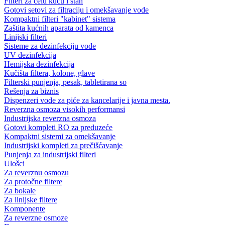
Filteri za celu kuću i stan
Gotovi setovi za filtraciju i omekšavanje vode
Kompaktni filteri "kabinet" sistema
Zaštita kućnih aparata od kamenca
Linijski filteri
Sisteme za dezinfekciju vode
UV dezinfekcija
Hemijska dezinfekcija
Kučišta filtera, kolone, glave
Filterski punjenja, pesak, tabletirana so
Rešenja za biznis
Dispenzeri vode za piće za kancelarije i javna mesta.
Reverzna osmoza visokih performansi
Industrijska reverzna osmoza
Gotovi kompleti RO za preduzeće
Kompaktni sistemi za omekšavanje
Industrijski kompleti za prečišćavanje
Punjenja za industrijski filteri
Ulošci
Za reverznu osmozu
Za protočne filtere
Za bokale
Za linijske filtere
Komponente
Za reverzne osmoze