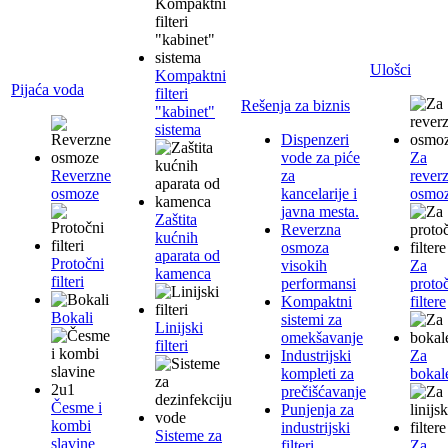
Ulošci
Kompaktni
Pijaća voda
filteri
Rešenja za biznis
"kabinet"
sistema
Dispenzeri
vode za piće
Za
Reverzne
za
rever
osmoze
kancelarije i
osmo
javna mesta.
Zaštita
Reverzna
kućnih
osmoza
aparata od
Protočni
visokih
Za
kamenca
filteri
performansi
proto
Kompaktni
filtere
Bokali
sistemi za
Linijski
omekšavanje
filteri
Industrijski
Za
kompleti za
bokal
prečišćavanje
Česme i
Punjenja za
kombi
industrijski
Sisteme za
slavine
filteri
Za