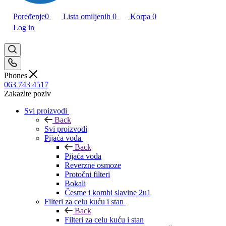
Poređenje
0
Lista omiljenih
0
Korpa
0
Log in
Phones
063 743 4517
Zakazite poziv
Svi proizvodi
Back
Svi proizvodi
Pijaća voda
Back
Pijaća voda
Reverzne osmoze
Protočni filteri
Bokali
Česme i kombi slavine 2u1
Filteri za celu kuću i stan
Back
Filteri za celu kuću i stan