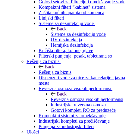
Gotovi setovi za filtraciju i omekšavanje vode
Kompaktni filteri "kabinet" sistema
Zaštita kućnih aparata od kamenca
Linijski filteri
Sisteme za dezinfekciju vode
Back
Sisteme za dezinfekciju vode
UV dezinfekcija
Hemijska dezinfekcija
Kučišta filtera, kolone, glave
Filterski punjenja, pesak, tabletirana so
Rešenja za biznis
Back
Rešenja za biznis
Dispenzeri vode za piće za kancelarije i javna
mesta.
Reverzna osmoza visokih performansi
Back
Reverzna osmoza visokih performansi
Industrijska reverzna osmoza
Gotovi kompleti RO za preduzeće
Kompaktni sistemi za omekšavanje
Industrijski kompleti za prečišćavanje
Punjenja za industrijski filteri
Ulošci