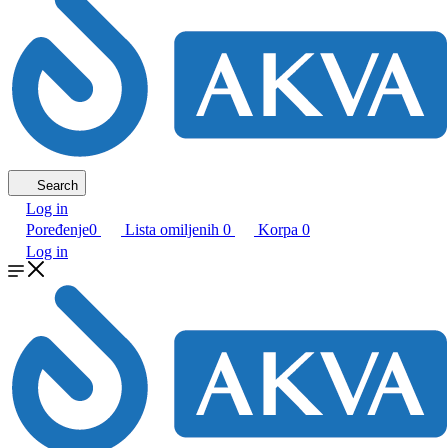
Search
Log in
Poređenje
0
Lista omiljenih
0
Korpa
0
Log in