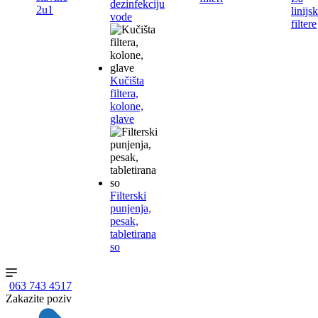
dezinfekciju
2u1
linijs
vode
filtere
Kučišta
filtera,
kolone,
glave
Filterski
punjenja,
pesak,
tabletirana
so
063 743 4517
Zakazite poziv