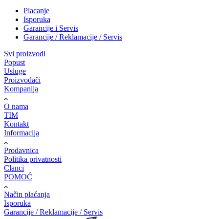
Placanje
Isporuka
Garancije i Servis
Garancije / Reklamacije / Servis
Svi proizvodi
Popust
Usluge
Proizvodači
Kompanija
O nama
TIM
Kontakt
Informacija
Prodavnica
Politika privatnosti
Clanci
POMOĆ
Način plaćanja
Isporuka
Garancije / Reklamacije / Servis