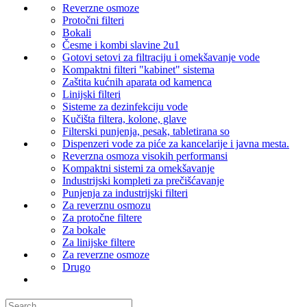
Reverzne osmoze
Protočni filteri
Bokali
Česme i kombi slavine 2u1
Gotovi setovi za filtraciju i omekšavanje vode
Kompaktni filteri "kabinet" sistema
Zaštita kućnih aparata od kamenca
Linijski filteri
Sisteme za dezinfekciju vode
Kučišta filtera, kolone, glave
Filterski punjenja, pesak, tabletirana so
Dispenzeri vode za piće za kancelarije i javna mesta.
Reverzna osmoza visokih performansi
Kompaktni sistemi za omekšavanje
Industrijski kompleti za prečišćavanje
Punjenja za industrijski filteri
Za reverznu osmozu
Za protočne filtere
Za bokale
Za linijske filtere
Za reverzne osmoze
Drugo