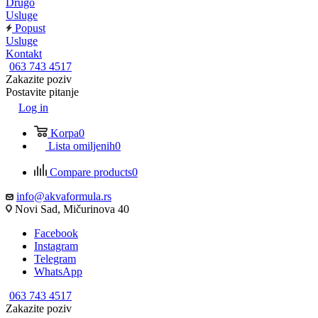
Drugo
Usluge
Popust
Usluge
Kontakt
063 743 4517
Zakazite poziv
Postavite pitanje
Log in
Korpa
0
Lista omiljenih
0
Compare products
0
info@akvaformula.rs
Novi Sad, Mičurinova 40
Facebook
Instagram
Telegram
WhatsApp
063 743 4517
Zakazite poziv