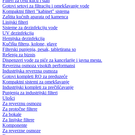
Filteri za celu kuću i stan
Gotovi setovi za filtraciju i omekšavanje vode
Kompaktni filteri "kabinet" sistema
Zaštita kućnih aparata od kamenca
Linijski filteri
Sisteme za dezinfekciju vode
UV dezinfekcija
Hemijska dezinfekcija
Kučišta filtera, kolone, glave
Filterski punjenja, pesak, tabletirana so
Rešenja za biznis
Dispenzeri vode za piće za kancelarije i javna mesta.
Reverzna osmoza visokih performansi
Industrijska reverzna osmoza
Gotovi kompleti RO za preduzeće
Kompaktni sistemi za omekšavanje
Industrijski kompleti za prečišćavanje
Punjenja za industrijski filteri
Ulošci
Za reverznu osmozu
Za protočne filtere
Za bokale
Za linijske filtere
Komponente
Za reverzne osmoze