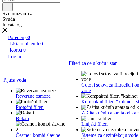
Svi proizvodi
Svuda
In catalog
Poređenje
0
Lista omiljenih
0
Korpa
0
Log in
Filteri za celu kuću i stan
Pijaća voda
Gotovi setovi za filtraciju i 
vode
Reverzne osmoze
Kompaktni filteri "kabinet" s
Protočni filteri
Zaštita kućnih aparata od ka
Bokali
Linijski filteri
Česme i kombi slavine
Sisteme za dezinfekciju vode