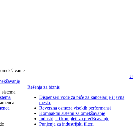
U
omekšavanje
Rešenja za biznis
istema
Dispenzeri vode za piće za kancelarije i javna
mesta.
menca
Reverzna osmoza visokih performansi
Kompaktni sistemi za omekšavanje
Industrijski kompleti za prečišćavanje
Punjenja za industrijski filteri