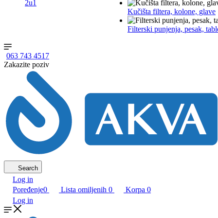
2u1
Kučišta filtera, kolone, glave
Filterski punjenja, pesak, tabl
063 743 4517
Zakazite poziv
Search
Log in
Poređenje
0
Lista omiljenih
0
Korpa
0
Log in