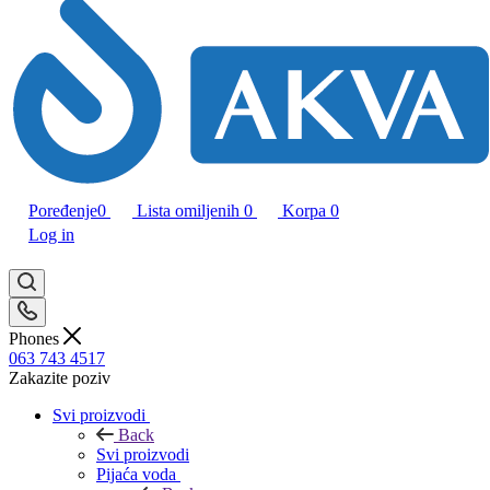
Poređenje
0
Lista omiljenih
0
Korpa
0
Log in
Phones
063 743 4517
Zakazite poziv
Svi proizvodi
Back
Svi proizvodi
Pijaća voda