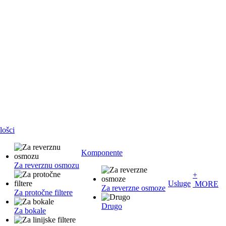
lošci
Komponente
Za reverznu osmozu
+
Usluge
MORE
Za reverzne osmoze
Za protočne filtere
Drugo
Za bokale