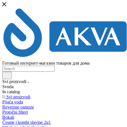
Готовый интернет-магазин товаров для дома
Svi proizvodi
Svuda
In catalog
Svi proizvodi
Pijaća voda
Reverzne osmoze
Protočni filteri
Bokali
Česme i kombi slavine 2u1