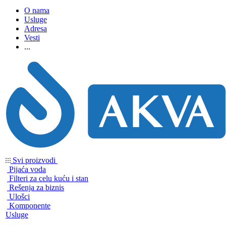
O nama
Usluge
Adresa
Vesti
...
Svi proizvodi
Pijaća voda
Filteri za celu kuću i stan
Rešenja za biznis
Ulošci
Komponente
Usluge