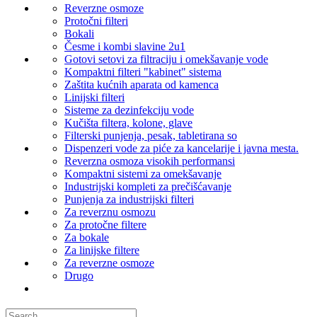
Reverzne osmoze
Protočni filteri
Bokali
Česme i kombi slavine 2u1
Gotovi setovi za filtraciju i omekšavanje vode
Kompaktni filteri "kabinet" sistema
Zaštita kućnih aparata od kamenca
Linijski filteri
Sisteme za dezinfekciju vode
Kučišta filtera, kolone, glave
Filterski punjenja, pesak, tabletirana so
Dispenzeri vode za piće za kancelarije i javna mesta.
Reverzna osmoza visokih performansi
Kompaktni sistemi za omekšavanje
Industrijski kompleti za prečišćavanje
Punjenja za industrijski filteri
Za reverznu osmozu
Za protočne filtere
Za bokale
Za linijske filtere
Za reverzne osmoze
Drugo