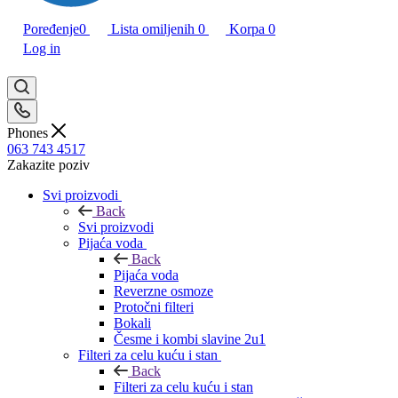
Poređenje
0
Lista omiljenih
0
Korpa
0
Log in
Phones
063 743 4517
Zakazite poziv
Svi proizvodi
Back
Svi proizvodi
Pijaća voda
Back
Pijaća voda
Reverzne osmoze
Protočni filteri
Bokali
Česme i kombi slavine 2u1
Filteri za celu kuću i stan
Back
Filteri za celu kuću i stan