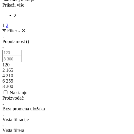
Prikaži više
1
2
Filter
Popularnost ()
120
2 165
4 210
6 255
8 300
Na stanju
Proizvođač
Brza promena uložaka
Vrsta filtracije
Vrsta filtera