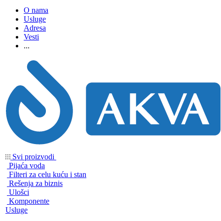
O nama
Usluge
Adresa
Vesti
...
Svi proizvodi
Pijaća voda
Filteri za celu kuću i stan
Rešenja za biznis
Ulošci
Komponente
Usluge