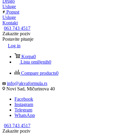
Drugo
Usluge
Popust
Usluge
Kontakt
063 743 4517
Zakazite poziv
Postavite pitanje
Log in
Korpa
0
Lista omiljenih
0
Compare products
0
info@akvaformula.rs
Novi Sad, Mičurinova 40
Facebook
Instagram
Telegram
WhatsApp
063 743 4517
Zakazite poziv