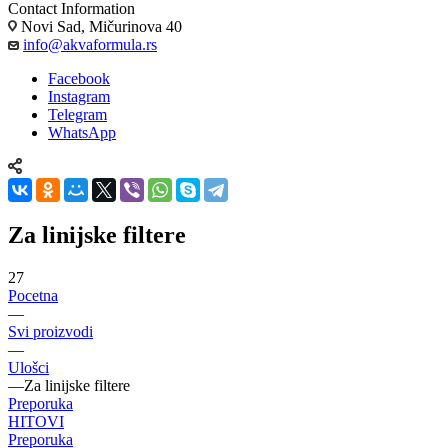
Contact Information
Novi Sad, Mičurinova 40
info@akvaformula.rs
Facebook
Instagram
Telegram
WhatsApp
Za linijske filtere
27
Pocetna
—
Svi proizvodi
—
Ulošci
—
Za linijske filtere
Preporuka
HITOVI
Preporuka