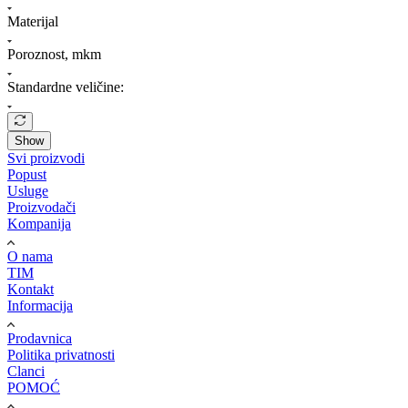
Materijal
Poroznost, mkm
Standardne veličine:
Show
Svi proizvodi
Popust
Usluge
Proizvodači
Kompanija
O nama
TIM
Kontakt
Informacija
Prodavnica
Politika privatnosti
Clanci
POMOĆ