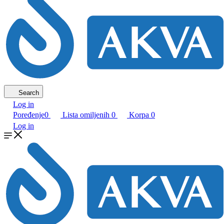
Search
Log in
Poređenje
0
Lista omiljenih
0
Korpa
0
Log in