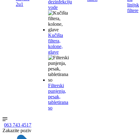
dezinfekciju
2u1
linijs
vode
filtere
Kučišta
filtera,
kolone,
glave
Filterski
punjenja,
pesak,
tabletirana
so
063 743 4517
Zakazite poziv