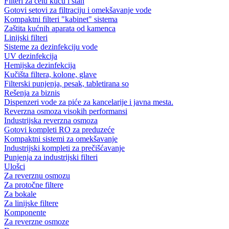
Filteri za celu kuću i stan
Gotovi setovi za filtraciju i omekšavanje vode
Kompaktni filteri "kabinet" sistema
Zaštita kućnih aparata od kamenca
Linijski filteri
Sisteme za dezinfekciju vode
UV dezinfekcija
Hemijska dezinfekcija
Kučišta filtera, kolone, glave
Filterski punjenja, pesak, tabletirana so
Rešenja za biznis
Dispenzeri vode za piće za kancelarije i javna mesta.
Reverzna osmoza visokih performansi
Industrijska reverzna osmoza
Gotovi kompleti RO za preduzeće
Kompaktni sistemi za omekšavanje
Industrijski kompleti za prečišćavanje
Punjenja za industrijski filteri
Ulošci
Za reverznu osmozu
Za protočne filtere
Za bokale
Za linijske filtere
Komponente
Za reverzne osmoze