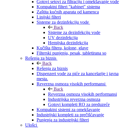
Gotovi setovi za filtraciju i omekšavanje vode
Kompaktni filteri "kabinet" sistema
Zaštita kućnih aparata od kamenca
Linijski filteri
Sisteme za dezinfekciju vode
Back
Sisteme za dezinfekciju vode
UV dezinfekcija
Hemijska dezinfekcija
Kučišta filtera, kolone, glave
Filterski punjenja, pesak, tabletirana so
Rešenja za biznis
Back
Rešenja za biznis
Dispenzeri vode za piće za kancelarije i javna
mesta.
Reverzna osmoza visokih performansi
Back
Reverzna osmoza visokih performansi
Industrijska reverzna osmoza
Gotovi kompleti RO za preduzeće
Kompaktni sistemi za omekšavanje
Industrijski kompleti za prečišćavanje
Punjenja za industrijski filteri
Ulošci