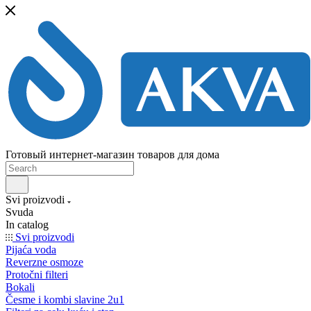
Готовый интернет-магазин товаров для дома
Svi proizvodi
Svuda
In catalog
Svi proizvodi
Pijaća voda
Reverzne osmoze
Protočni filteri
Bokali
Česme i kombi slavine 2u1